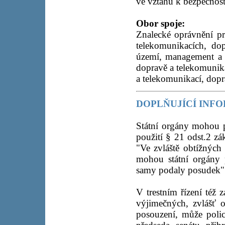
ve vztahu k bezpečnost
Obor spoje:
Znalecké oprávnění pr
telekomunikacích, dop
území, management a 
dopravě a telekomunik
a telekomunikací, dopr
DOPLŇUJÍCÍ INF
Státní orgány mohou 
použití § 21 odst.2 zá
"Ve zvláště obtížných
mohou státní orgány 
samy podaly posudek"
V trestním řízení též 
výjimečných, zvlášť o
posouzení, může polic