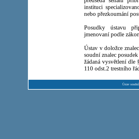
předseda senátu přib
instituci specializov
nebo přezkoumání pos
Posudky ústavu přip
jmenovaní podle zákona
Ústav v doložce znale
soudní znalec posudek 
žádaná vysvětlení dle 
110 odst.2 trestního řá
Ústav soudní