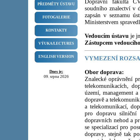
Dopravní fakulta Č
PŘEDMĚTY ÚSTAVU
soudního znalectví v 
zapsán v seznamu úst
FOTOGALERIE
Ministerstvem spraved
KONTAKTY
Vedoucím ústavu
je 
Zástupcem vedoucíh
VÝUKA/LECTURES
ENGLISH VERSION
VYMEZENÍ ROZSA
Obor doprava:
Dnes je:
09. srpna 2026
Znalecké oprávnění pr
telekomunikacích, dop
území, management a 
dopravě a telekomunik
a telekomunikací, dop
pro dopravu silniční
dopravních nehod a pr
se specializací pro p
dopravy, stejně tak po