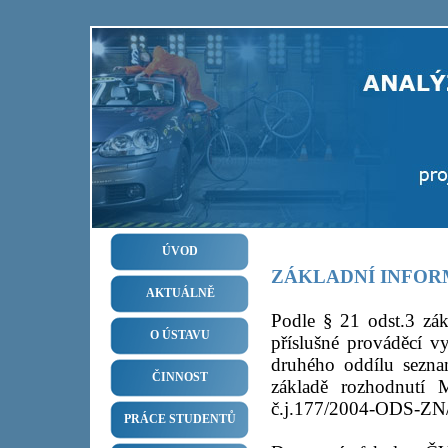
ÚVOD
ZÁKLADNÍ INFO
AKTUÁLNĚ
Podle § 21 odst.3 zák
O ÚSTAVU
příslušné prováděcí v
druhého oddílu sezna
ČINNOST
základě rozhodnutí M
č.j.177/2004-ODS-ZN/
PRÁCE STUDENTŮ