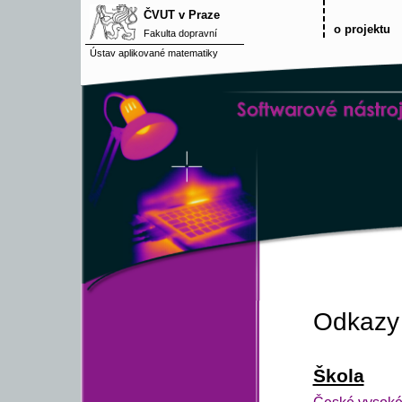
ČVUT v Praze
o projektu
Fakulta dopravní
Ústav aplikované matematiky
Odkazy
Škola