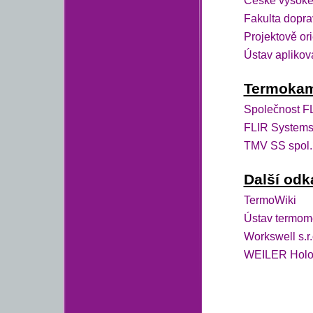
České vysoké 
Fakulta dopra
Projektově or
Ústav aplikov
Termoka
Společnost FL
FLIR Systems
TMV SS spol. 
Další odk
TermoWiki
Ústav termome
Workswell s.r.
WEILER Holou