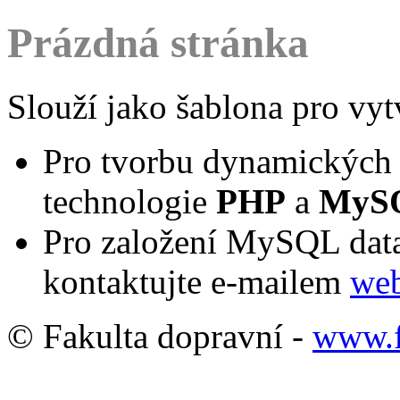
Prázdná stránka
Slouží jako šablona pro vy
Pro tvorbu dynamických 
technologie
PHP
a
MyS
Pro založení MySQL data
kontaktujte e-mailem
web
© Fakulta dopravní -
www.f