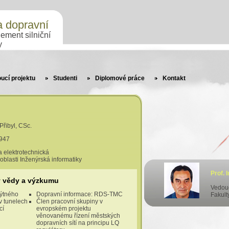
a dopravní
ment silniční
y
ucí projektu
Studenti
Diplomové práce
Kontakt
Přibyl, CSc.
1947
a elektrotechnická
i Inženýrská informatiky
Prof. 
y vědy a výzkumu
Vedouc
mýtného
Dopravní informace: RDS-TMC
Fakult
 v tunelech
Člen pracovní skupiny v
cí
evropském projektu
věnovanému řízení městských
dopravních sítí na principu LQ