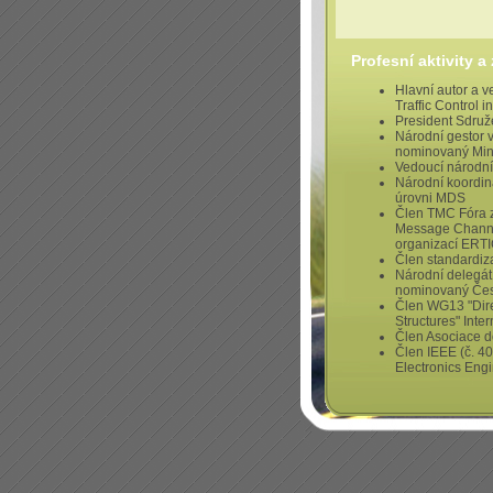
Profesní aktivity a
Hlavní autor a 
Traffic Control i
President Sdruž
Národní gestor 
nominovaný Mini
Vedoucí národní
Národní koordin
úrovni MDS
Člen TMC Fóra z
Message Channe
organizací ERT
Člen standardiz
Národní delegát
nominovaný Česk
Člen WG13 "Dire
Structures" Inte
Člen Asociace 
Člen IEEE (č. 40
Electronics Eng