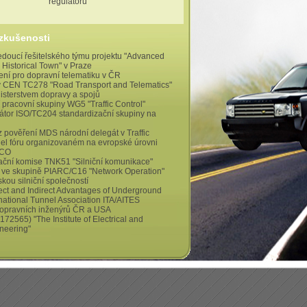
regulátoru
 zkušenosti
vedoucí řešitelského týmu projektu "Advanced
n Historical Town" v Praze
ení pro dopravní telematiku v ČR
v CEN TC278 "Road Transport and Telematics"
sterstvem dopravy a spojů
 pracovní skupiny WG5 "Traffic Control"
átor ISO/TC204 standardizační skupiny na
 pověření MDS národní delegát v Traffic
l fóru organizovaném na evropské úrovni
ICO
ační komise TNK51 "Silniční komunikace"
 ve skupině PIARC/C16 "Network Operation"
ou silniční společností
ct and Indirect Advantages of Underground
rnational Tunnel Association ITA/AITES
dopravních inženýrů ČR a USA
172565) "The Institute of Electrical and
ineering"