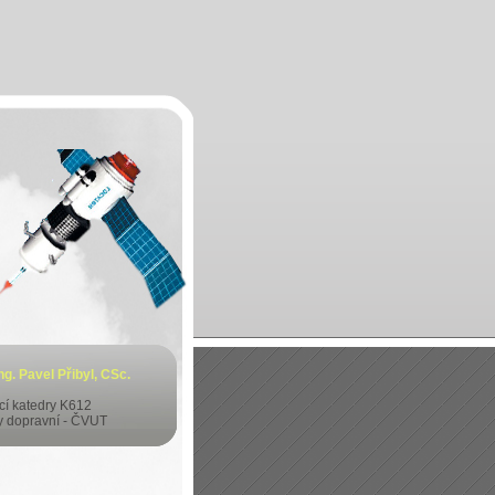
Ing. Pavel Přibyl, CSc.
í katedry K612
y dopravní - ČVUT