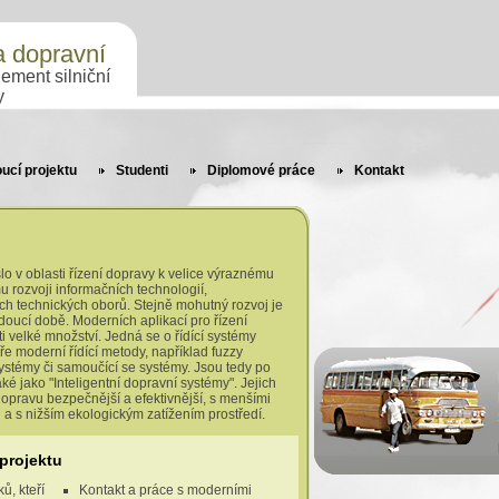
a dopravní
ment silniční
y
ucí projektu
Studenti
Diplomové práce
Kontakt
lo v oblasti řízení dopravy k velice výraznému
 rozvoji informačních technologií,
ích technických oborů. Stejně mohutný rozvoj je
doucí době. Moderních aplikací pro řízení
i velké množství. Jedná se o řídící systémy
ře moderní řídící metody, například fuzzy
ystémy či samoučící se systémy. Jsou tedy po
ké jako "Inteligentní dopravní systémy". Jejich
 dopravu bezpečnější a efektivnější, s menšími
 a s nižším ekologickým zatížením prostředí.
projektu
ů, kteří
Kontakt a práce s moderními