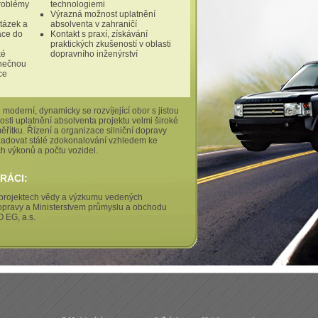
problémy
technologiemi
Výrazná možnost uplatnění
tázek a
absolventa v zahraničí
ace do
Kontakt s praxí, získávání
praktických zkušeností v oblasti
ké
dopravního inženýrství
inečnou
ce
 moderní, dynamicky se rozvíjející obor s jistou
sti uplatnění absolventa projektu velmi široké
ěřítku. Řízení a organizace silniční dopravy
adovat stálé zdokonalování vzhledem ke
h výkonů a počtu vozidel.
RÁCI:
projektech vědy a výzkumu vedených
opravy a Ministerstvem průmyslu a obchodu
 EG, a.s.