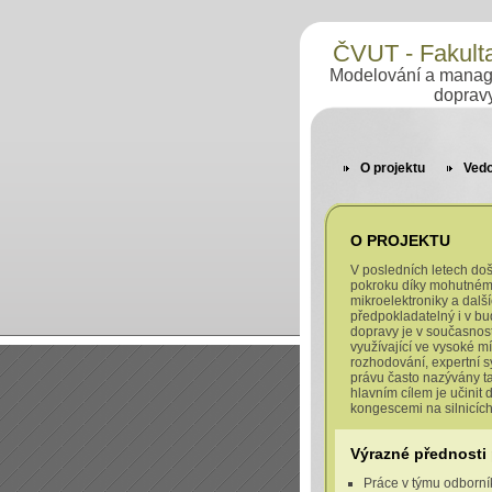
ČVUT - Fakult
Modelování a manage
doprav
O projektu
Vedo
O PROJEKTU
V posledních letech doš
pokroku díky mohutnému
mikroelektroniky a dalš
předpokladatelný i v bu
dopravy je v současnost
využívající ve vysoké mí
rozhodování, expertní s
právu často nazývány ta
hlavním cílem je učinit
kongescemi na silnicích
Výrazné přednosti 
Práce v týmu odborník