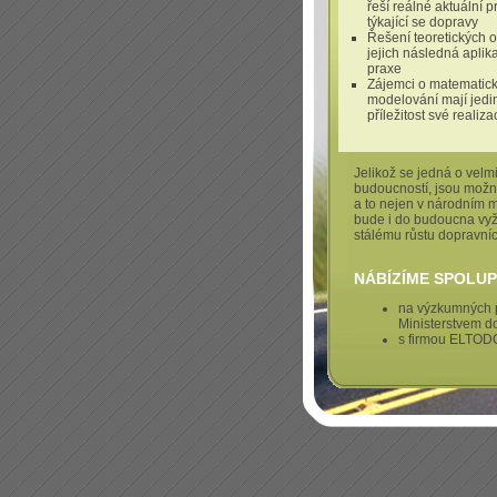
řeší reálné aktuální 
týkající se dopravy
Řešení teoretických o
jejich následná aplik
praxe
Zájemci o matematic
modelování mají jed
příležitost své realiza
Jelikož se jedná o velmi
budoucností, jsou možno
a to nejen v národním m
bude i do budoucna vyž
stálému růstu dopravníc
NÁBÍZÍME SPOLUP
na výzkumných 
Ministerstvem d
s firmou ELTODO