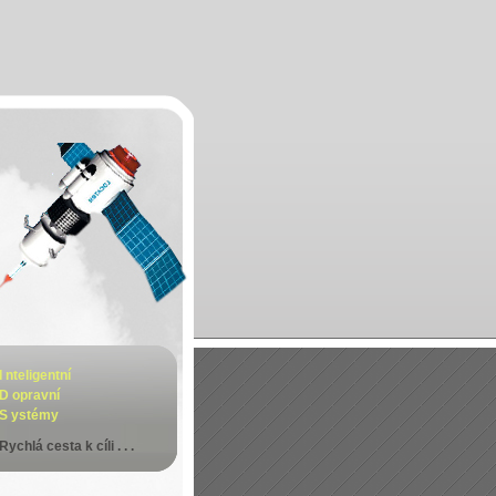
I nteligentní
D opravní
S ystémy
Rychlá cesta k cíli . . .