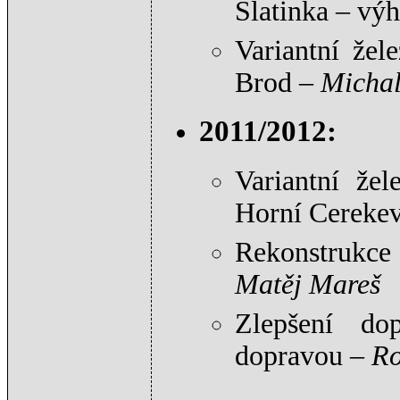
Slatinka – vý
Variantní žel
Brod –
Michal
2011/2012:
Variantní žel
Horní Cereke
Rekonstrukce
Matěj Mareš
Zlepšení do
dopravou –
Ro