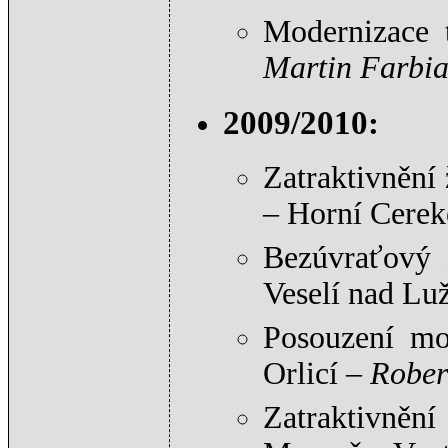
Modernizace 
Martin Farbi
2009/2010:
Zatraktivnění
– Horní Cere
Bezúvraťový 
Veselí nad Lu
Posouzení mod
Orlicí –
Rober
Zatraktivněn