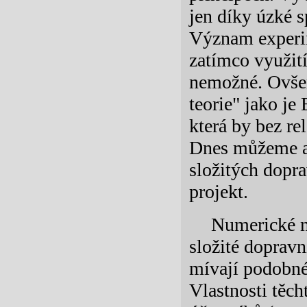
jen díky úzké s
Význam experim
zatímco využití
nemožné. Ovšem
teorie" jako je
která by bez re
Dnes můžeme al
složitých dopr
projekt.
Numerické m
složité doprav
mívají podobné 
Vlastnosti těc