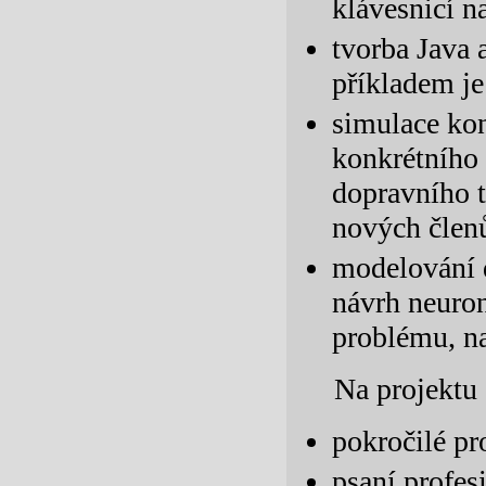
klávesnicí n
tvorba Java 
příkladem je
simulace kon
konkrétního
dopravního t
nových členů
modelování 
návrh neuron
problému, na
Na projektu 
pokročilé p
psaní profes