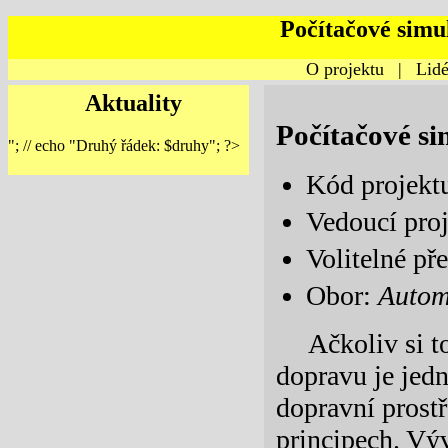
Počítačové simu
O projektu
|
Lidé
Aktuality
Počítačové s
"; // echo "Druhý řádek: $druhy"; ?>
Kód projekt
Vedoucí pro
Volitelné p
Obor:
Autom
Ačkoliv si t
dopravu je jedn
dopravní prostř
principech. Vý